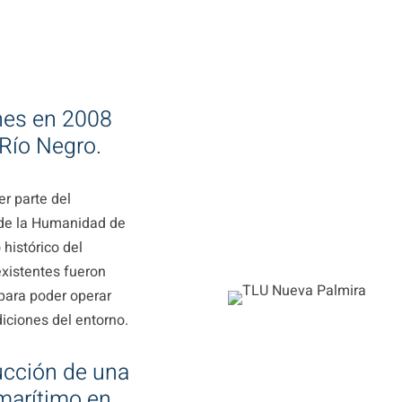
a
nes en 2008
 Río Negro.
er parte del
 de la Humanidad de
 histórico del
existentes fueron
 para poder operar
ndiciones del entorno.
ucción de una
marítimo en