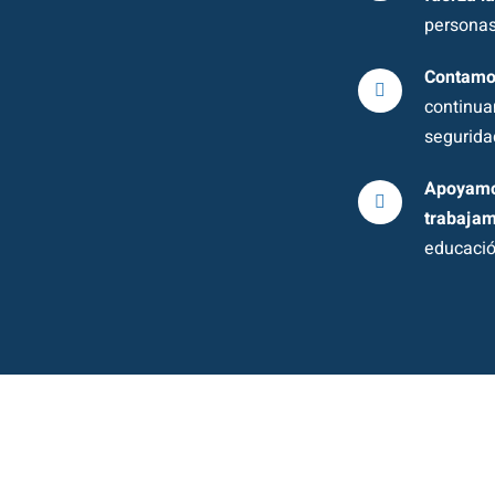
personas
Contamos
continua
segurida
Apoyamo
trabaja
educación