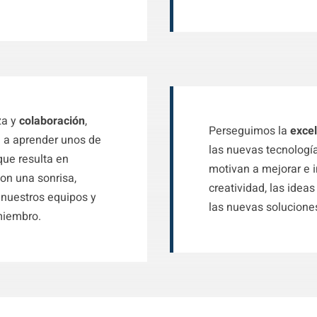
za y
colaboración
,
Perseguimos la
exce
 a aprender unos de
las nuevas tecnología
que resulta en
motivan a mejorar e 
on una sonrisa,
creatividad, las idea
 nuestros equipos y
las nuevas solucione
miembro.