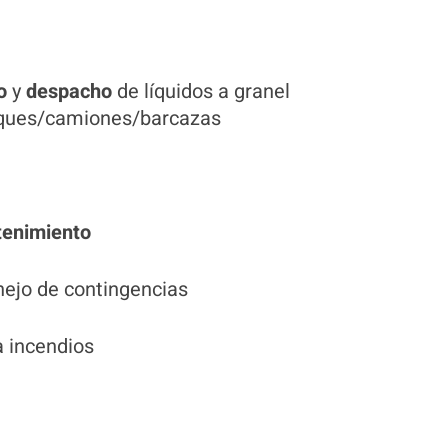
o
y
despacho
de líquidos a granel
uques/camiones/barcazas
enimiento
ejo de contingencias
 incendios