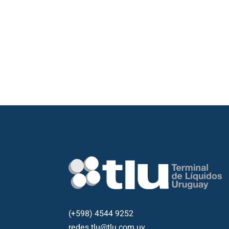
(+598) 4544 9252
redes.tlu@tlu.com.uy